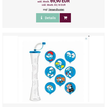
69,90 EUR
exkl. MwSt.
inkl. MwSt. 83,18 EUR
zzgl.
Versandkosten
Details