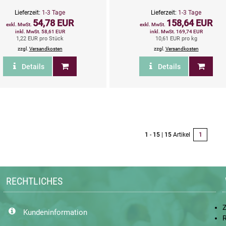
Lieferzeit:
1-3 Tage
Lieferzeit:
1-3 Tage
54,78 EUR
158,64 EUR
exkl. MwSt.
exkl. MwSt.
inkl. MwSt. 58,61 EUR
inkl. MwSt. 169,74 EUR
1,22 EUR pro Stück
10,61 EUR pro kg
zzgl.
Versandkosten
zzgl.
Versandkosten
Details
Details
1
-
15
|
15
Artikel
1
RECHTLICHES
Z
Kundeninformation
R