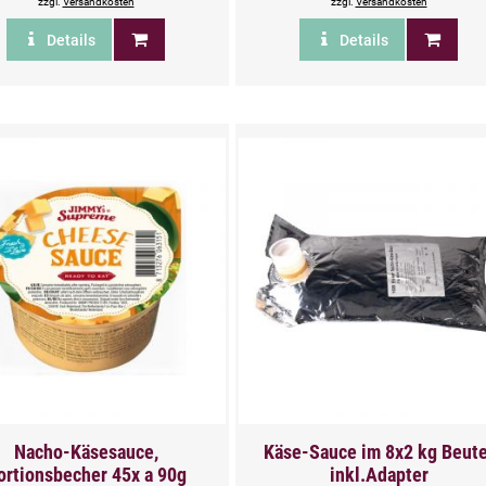
zzgl.
Versandkosten
zzgl.
Versandkosten
Details
Details
Nacho-Käsesauce,
Käse-Sauce im 8x2 kg Beute
ortionsbecher 45x a 90g
inkl.Adapter