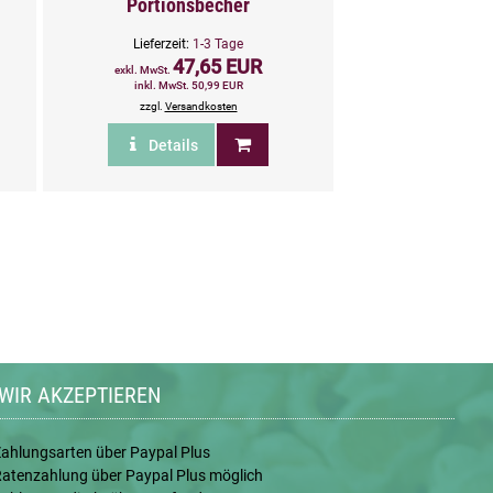
Portionsbecher
Lieferzeit:
1-3 Tage
47,65 EUR
exkl. MwSt.
inkl. MwSt. 50,99 EUR
zzgl.
Versandkosten
Details
WIR AKZEPTIEREN
ahlungsarten über Paypal Plus
atenzahlung über Paypal Plus möglich