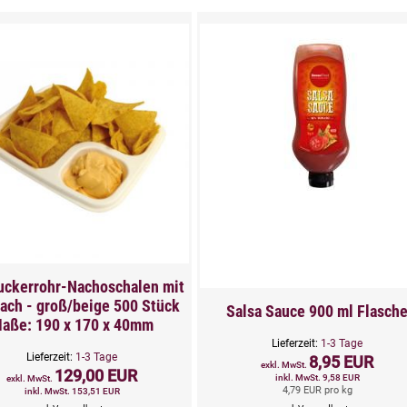
uckerrohr-Nachoschalen mit
ach - groß/beige 500 Stück
Salsa Sauce 900 ml Flasch
aße: 190 x 170 x 40mm
Lieferzeit:
1-3 Tage
Lieferzeit:
1-3 Tage
8,95 EUR
exkl. MwSt.
129,00 EUR
inkl. MwSt. 9,58 EUR
exkl. MwSt.
4,79 EUR pro kg
inkl. MwSt. 153,51 EUR