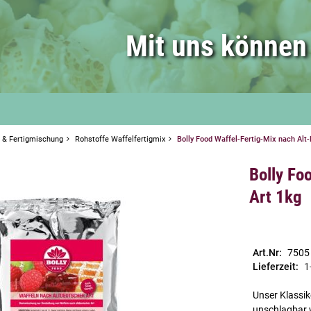
Mit uns können 
r & Fertigmischung
Rohstoffe Waffelfertigmix
Bolly Food Waffel-Fertig-Mix nach Alt
Bolly Fo
Art 1kg
Art.Nr:
7505
Lieferzeit:
1
Unser Klassik
unschlagbar 