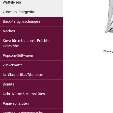
Waffeleisen
Zubehör/Rührgeräte
Back-Fertigmischungen
Nachos
Kuvertüren-Kandierte Früchte-
Holzstäbe
Für eine 
Popcorn-Süßwaren
Zuckerwatte
Ice Slushartikel/Dispenser
Donuts
Gebr. Nüsse & Maronitüten
Papierspitztüten